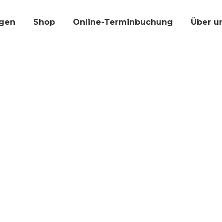
gen
Shop
Online-Terminbuchung
Über u
r hinterlassen
mollis facilisis dolorus urabitur orci, vitae congue nequ
 hinterlassen
 vitae dolor. Phasellus ligula, molestie mi at pharetra.