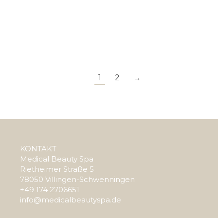
nterlassen
. Proin ligula iaculis quis ornare id purus. Vestib etus ati
1
2
→
KONTAKT
Medical Beauty Spa
Rietheimer Straße 5
78050 Villingen-Schwenningen
+49 174 2706651
info@medicalbeautyspa.de