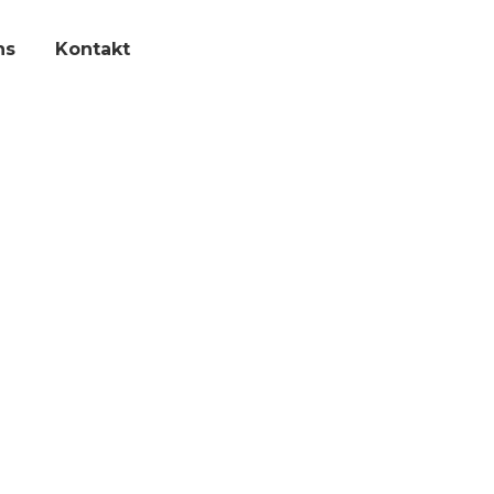
ns
Kontakt
e lectus neque. Aliquam lorem ipsum amet dolor