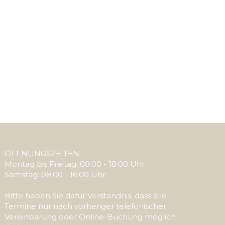
am gravida felis nec ullam corper sem.
ÖFFNUNGSZEITEN
Montag bis Freitag: 08:00 - 18:00 Uhr
Samstag: 08:00 - 16:00 Uhr
Bitte haben Sie dafür Verständnis, dass alle
Termine nur nach vorheriger telefonischer
Vereinbarung oder Online-Buchung möglich