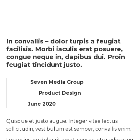
In convallis – dolor turpis a feugiat
facilisis. Morbi iaculis erat posuere,
congue neque in, dapibus dui. Proin
feugiat tincidunt justo.
Client:
Seven Media Group
Category:
Product Design
Date:
June 2020
Quisque et justo augue. Integer vitae lectus
sollicitudin, vestibulum est semper, convallis enim.
Lorem ipsum dolor sit amet, consectetur adipiscing