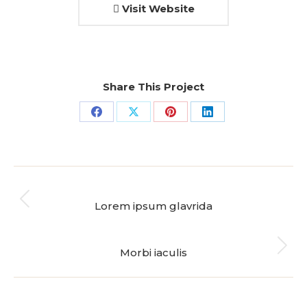
Visit Website
Category:
Product Design
April 7, 2014
Share This Project
Teilen
Teilen
Teilen
Teilen
auf
auf
auf
auf
Facebook
X
Pinterest
LinkedIn
Project
ZURÜCK
navigation
Lorem ipsum glavrida
Previous
project:
NÄCHSTES
Morbi iaculis
Next
project: