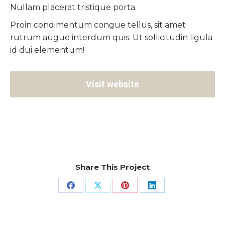
Nullam placerat tristique porta.
Proin condimentum congue tellus, sit amet
rutrum augue interdum quis. Ut sollicitudin ligula
id dui elementum!
Visit website
Category:
Corporate Identity
August 17, 2016
Share This Project
Teilen
Teilen
Teilen
Teilen
auf
auf
auf
auf
Facebook
X
Pinterest
LinkedIn