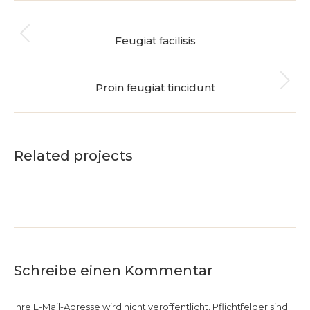
Project
ZURÜCK
navigation
Feugiat facilisis
Previous
project:
NÄCHSTES
Proin feugiat tincidunt
Next
project:
Related projects
Schreibe einen Kommentar
Ihre E-Mail-Adresse wird nicht veröffentlicht. Pflichtfelder sind